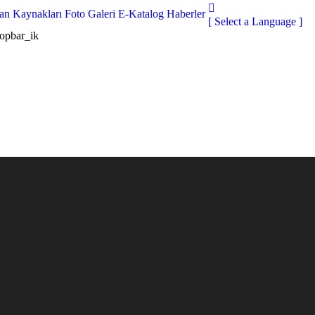
san Kaynakları
Foto Galeri
E-Katalog
Haberler
[ Select a Language ]
topbar_ik