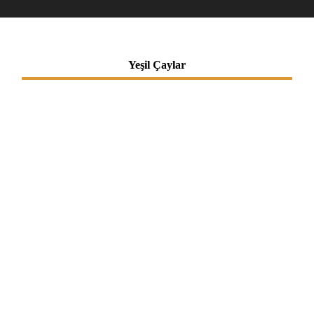
Yeşil Çaylar
…
…