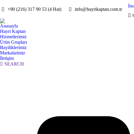
İn
+90 (216) 317 90 53 (4 Hat)
info@hayrikaptan.com.tr
Anasayfa
Hayri Kaptan
Hizmetlerimiz
Ürün Grupları
Bayiliklerimiz
Markalarimiz
İletişim
Search:
SEARCH