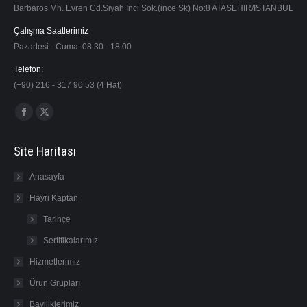
Barbaros Mh. Evren Cd.Siyah Inci Sok.(ince Sk) No:8 ATASEHIR/ISTANBUL
Çalışma Saatlerimiz
Pazartesi - Cuma: 08.30 - 18.00
Telefon:
(+90) 216 - 317 90 53 (4 Hat)
Find us on:
Facebook
X
page
page
Site Haritası
opens
opens
in
in
Anasayfa
new
new
Hayri Kaptan
window
window
Tarihçe
Sertifikalarımız
Hizmetlerimiz
Ürün Grupları
Bayiliklerimiz