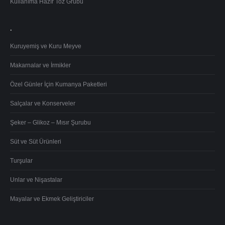
Kullanıma Hazır Toz Grubu
.
Kuruyemiş ve Kuru Meyve
Makarnalar ve İrmikler
Özel Günler İçin Kumanya Paketleri
Salçalar ve Konserveler
Şeker – Glikoz – Mısır Şurubu
Süt ve Süt Ürünleri
Turşular
Unlar ve Nişastalar
Mayalar ve Ekmek Geliştiriciler