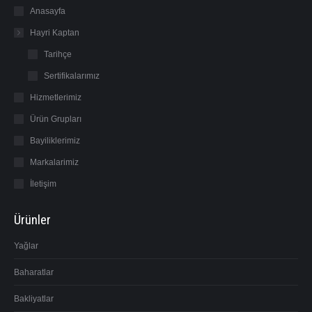
in
in
Anasayfa
new
new
Hayri Kaptan
window
window
Tarihçe
Sertifikalarımız
Hizmetlerimiz
Ürün Grupları
Bayiliklerimiz
Markalarimiz
İletişim
Ürünler
Yağlar
Baharatlar
Bakliyatlar