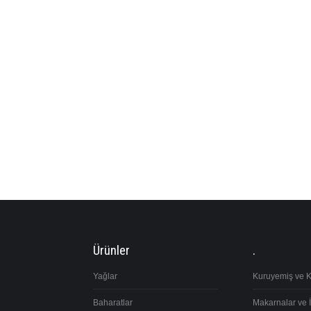
Ürünler
.
Yağlar
Kuruyemiş ve 
Baharatlar
Makarnalar ve İ