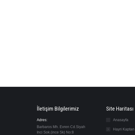
Ustam Milföy
İletişim Bilgilerimiz
Site Haritası
Adres:
Anasayfa
Barbaros Mh. Evren Cd.Siyah
Hayri Kaptan
Inci Sok.(ince Sk) No:8