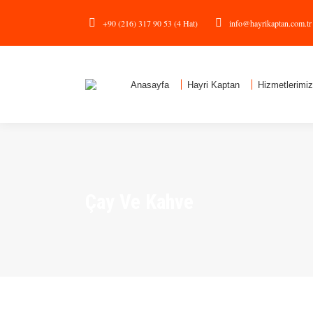
+90 (216) 317 90 53 (4 Hat)
info@hayrikaptan.com.tr
Anasayfa
Hayri Kaptan
Hizmetlerimiz
Çay Ve Kahve