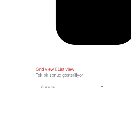
Grid view
List view
Tek bir sonuç gösteriliyor