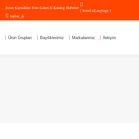
İnsan Kaynakları
Foto Galeri
E-Katalog
Haberler
[ Select a Language ]
topbar_ik
Ürün Grupları
Bayiliklerimiz
Markalarimiz
İletişim