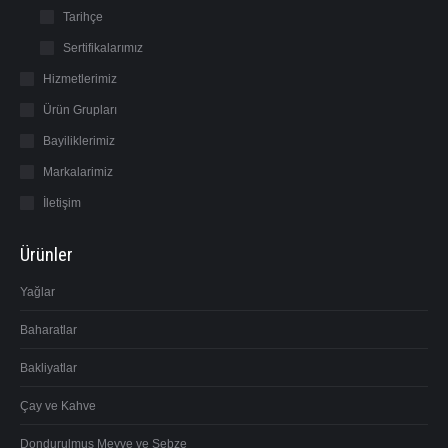
window
window
Tarihçe
Sertifikalarımız
Hizmetlerimiz
Ürün Grupları
Bayiliklerimiz
Markalarimiz
İletişim
Ürünler
Yağlar
Baharatlar
Bakliyatlar
Çay ve Kahve
Dondurulmuş Meyve ve Sebze